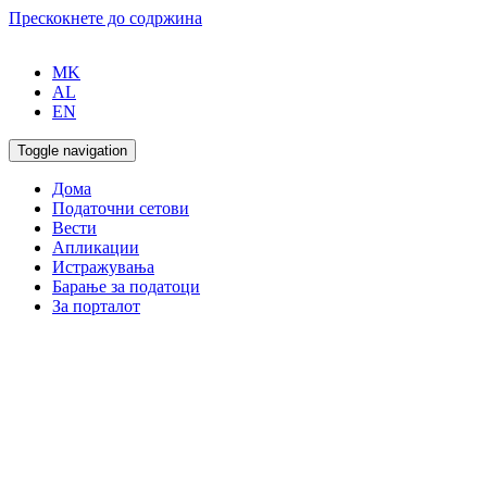
Прескокнете до содржина
MK
AL
EN
Toggle navigation
Дома
Податочни сетови
Вести
Апликации
Истражувања
Барање за податоци
За порталот