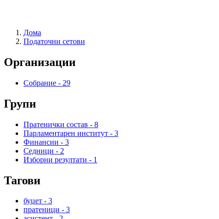
Дома
Податочни сетови
Организации
Собрание
-
29
Групи
Пратенички состав
-
8
Парламентарен институт
-
3
Финансии
-
3
Седници
-
2
Изборни резултати
-
1
Тагови
буџет
-
3
пратеници
-
3
асистент
-
2