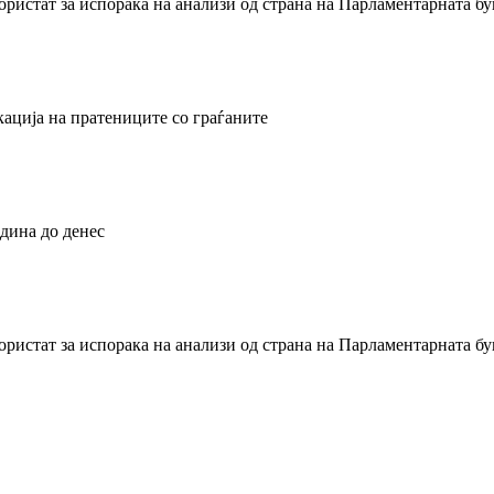
користат за испорака на анализи од страна на Парламентарната б
кација на пратениците со граѓаните
дина до денес
користат за испорака на анализи од страна на Парламентарната б