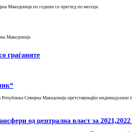
рна Македонија по години со преглед по месеци
рна Македонија
со граѓаните
ник“
на Република Северна Македонија претставувајќи индивидуални п
сфери од централна власт за 2021,2022 и