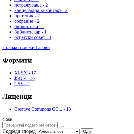
истражувања
-
2
канцеларија за контакт
-
2
пратеник
-
2
собрание
-
2
библиотека
-
1
библиотекар
-
1
буџетски совет
-
1
Покажи повеќе Тагови
Формати
XLSX
-
17
JSON
-
16
CSV
-
1
Лиценци
Creative Commons CC...
-
13
close
Подреди според
Оди