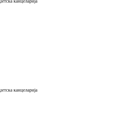
уџетска канцеларија
уџетска канцеларија