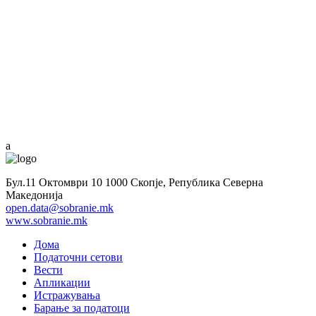
a
Бул.11 Октомври 10 1000 Скопје, Република Северна
Македонија
open.data@sobranie.mk
www.sobranie.mk
Дома
Податочни сетови
Вести
Апликации
Истражувања
Барање за податоци