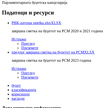
Парламентарната буџетска канцеларија
Податоци и ресурси
PBK-zavrsna smetka.xlsx
XLSX
завршна сметка на буџетот на РСМ 2020 и 2021 година
Истражи
Преглед
Преземете
предлог завршна сметка на буџетот на РСМ
XLSX
завршна сметка на буџетот на РСМ 2023 година
Истражи
Преглед
Преземете
буџет
класификација
корисници
расходи
Дополнителни информации