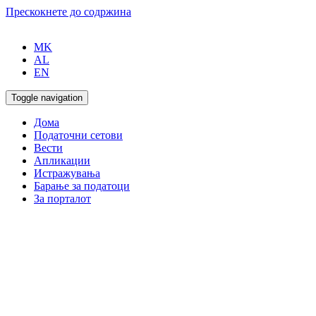
Прескокнете до содржина
MK
AL
EN
Toggle navigation
Дома
Податочни сетови
Вести
Апликации
Истражувања
Барање за податоци
За порталот