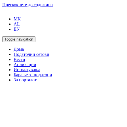
Прескокнете до содржина
MK
AL
EN
Toggle navigation
Дома
Податочни сетови
Вести
Апликации
Истражувања
Барање за податоци
За порталот