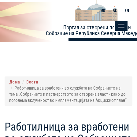
MK
AL
EN
Портал за отворени податоци
Toggle
Собрание на Република Северна Макед
navigati
Дома
Вести
Работилница за вработени во службата на Собранието на
тема „Собранието и партнерството за отворена власт - како до
поголема вклученост во имплементацијата на Акцискиот план“
Работилница за вработени