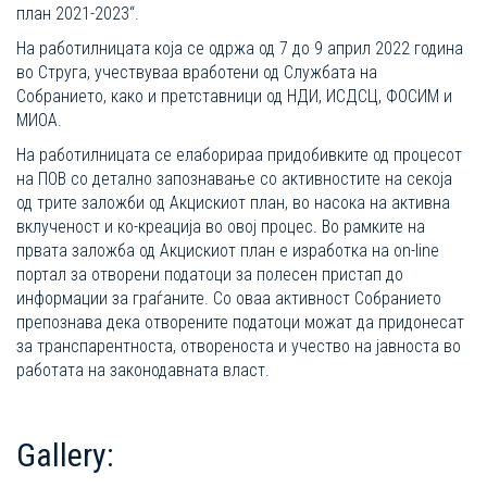
план 2021-2023“.
На работилницата која се одржа од 7 до 9 април 2022 година
во Струга, учествуваа вработени од Службата на
Собранието, како и претставници од НДИ, ИСДСЦ, ФОСИМ и
МИОА.
На работилницата се елаборираа придобивките од процесот
на ПОВ со детално запознавање со активностите на секоја
од трите заложби од Акцискиот план, во насока на активна
вклученост и ко-креација во овој процес. Во рамките на
првата заложба од Акцискиот план е изработка на on-line
портал за отворени податоци за полесен пристап до
информации за граѓаните. Со оваа активност Собранието
препознава дека отворените податоци можат да придонесат
за транспарентноста, отвореноста и учество на јавноста во
работата на законодавната власт.
Gallery: