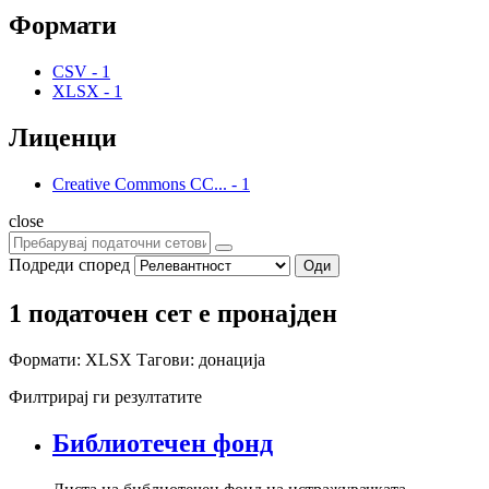
Формати
CSV
-
1
XLSX
-
1
Лиценци
Creative Commons CC...
-
1
close
Подреди според
Оди
1 податочен сет е пронајден
Формати:
XLSX
Тагови:
донација
Филтрирај ги резултатите
Библиотечен фонд