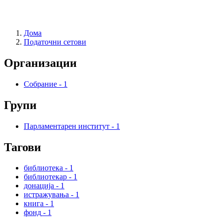
Дома
Податочни сетови
Организации
Собрание
-
1
Групи
Парламентарен институт
-
1
Тагови
библиотека
-
1
библиотекар
-
1
донација
-
1
истражувања
-
1
книга
-
1
фонд
-
1