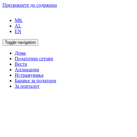
Прескокнете до содржина
MK
AL
EN
Toggle navigation
Дома
Податочни сетови
Вести
Апликации
Истражувања
Барање за податоци
За порталот