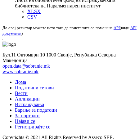
Листа на библиотечен фонд на истражувачката
библиотека на Паралментарен институт
XLSX
CSV
До овој регистар можете исто така да пристапите со помош на
API
(види
API
документи
)
a
Бул.11 Октомври 10 1000 Скопје, Република Северна
Македонија
open.data@sobranie.mk
www.sobranie.mk
Дома
Податочни сетови
Вести
Апликации
Истражувања
Барање за податоци
За порталот
Најави се
Регистрирајте се
Copyrights © 2021 All Rights Reserved by Asseco SEE.