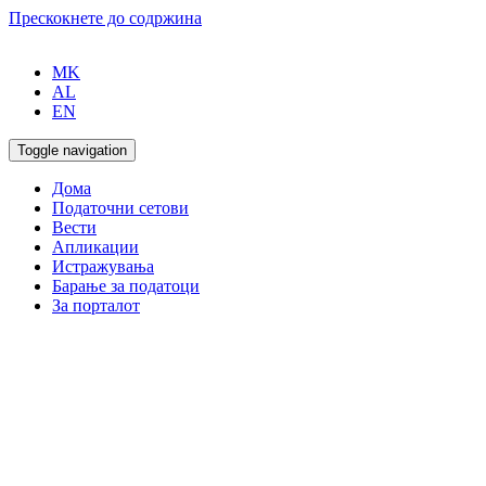
Прескокнете до содржина
MK
AL
EN
Toggle navigation
Дома
Податочни сетови
Вести
Апликации
Истражувања
Барање за податоци
За порталот