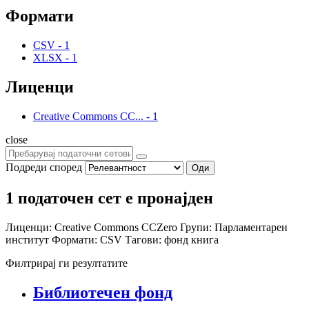
Формати
CSV
-
1
XLSX
-
1
Лиценци
Creative Commons CC...
-
1
close
Подреди според
Оди
1 податочен сет е пронајден
Лиценци:
Creative Commons CCZero
Групи:
Парламентарен
институт
Формати:
CSV
Тагови:
фонд
книга
Филтрирај ги резултатите
Библиотечен фонд