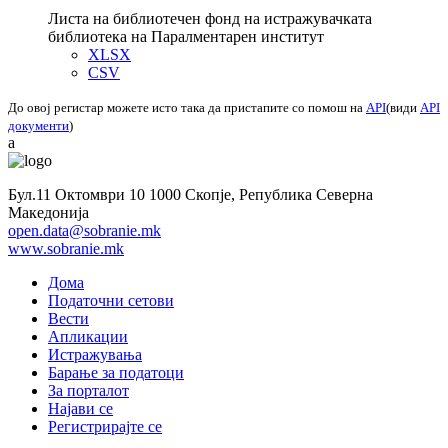
Листа на библиотечен фонд на истражувачката
библиотека на Паралментарен институт
XLSX
CSV
До овој регистар можете исто така да пристапите со помош на
API
(види
API
документи
)
a
Бул.11 Октомври 10 1000 Скопје, Република Северна
Македонија
open.data@sobranie.mk
www.sobranie.mk
Дома
Податочни сетови
Вести
Апликации
Истражувања
Барање за податоци
За порталот
Најави се
Регистрирајте се