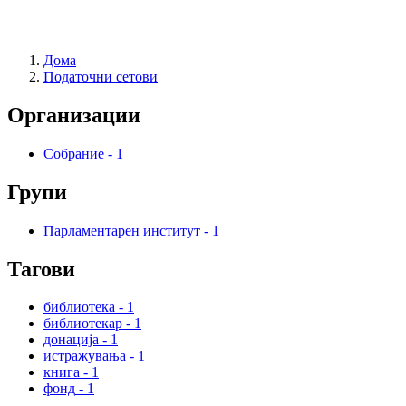
Дома
Податочни сетови
Организации
Собрание
-
1
Групи
Парламентарен институт
-
1
Тагови
библиотека
-
1
библиотекар
-
1
донација
-
1
истражувања
-
1
книга
-
1
фонд
-
1