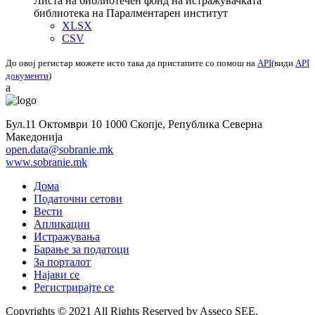
Листа на библиотечен фонд на истражувачката
библиотека на Паралментарен институт
XLSX
CSV
До овој регистар можете исто така да пристапите со помош на
API
(види
API
документи
)
a
Бул.11 Октомври 10 1000 Скопје, Република Северна
Македонија
open.data@sobranie.mk
www.sobranie.mk
Дома
Податочни сетови
Вести
Апликации
Истражувања
Барање за податоци
За порталот
Најави се
Регистрирајте се
Copyrights © 2021 All Rights Reserved by Asseco SEE.