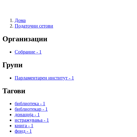
Дома
Податочни сетови
Организации
Собрание
-
1
Групи
Парламентарен институт
-
1
Тагови
библиотека
-
1
библиотекар
-
1
донација
-
1
истражувања
-
1
книга
-
1
фонд
-
1