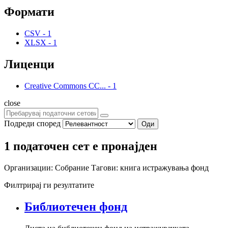
Формати
CSV
-
1
XLSX
-
1
Лиценци
Creative Commons CC...
-
1
close
Подреди според
Оди
1 податочен сет е пронајден
Организации:
Собрание
Тагови:
книга
истражувања
фонд
Филтрирај ги резултатите
Библиотечен фонд