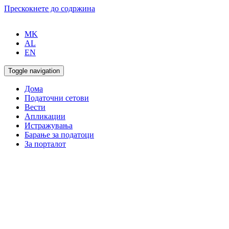
Прескокнете до содржина
MK
AL
EN
Toggle navigation
Дома
Податочни сетови
Вести
Апликации
Истражувања
Барање за податоци
За порталот