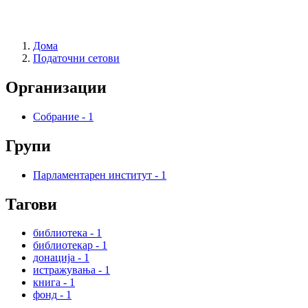
Дома
Податочни сетови
Организации
Собрание
-
1
Групи
Парламентарен институт
-
1
Тагови
библиотека
-
1
библиотекар
-
1
донација
-
1
истражувања
-
1
книга
-
1
фонд
-
1