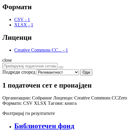
Формати
CSV
-
1
XLSX
-
1
Лиценци
Creative Commons CC...
-
1
close
Подреди според
Оди
1 податочен сет е пронајден
Организации:
Собрание
Лиценци:
Creative Commons CCZero
Формати:
CSV
XLSX
Тагови:
книга
Филтрирај ги резултатите
Библиотечен фонд