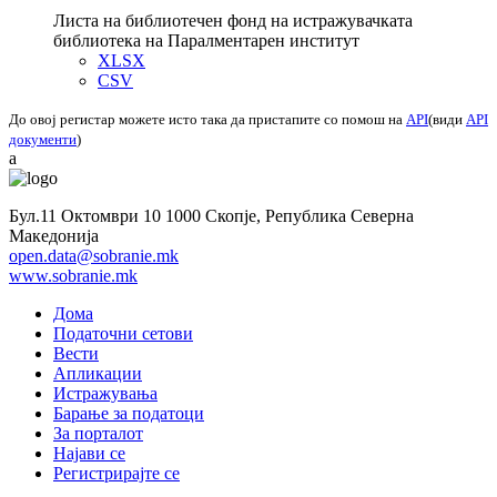
Листа на библиотечен фонд на истражувачката
библиотека на Паралментарен институт
XLSX
CSV
До овој регистар можете исто така да пристапите со помош на
API
(види
API
документи
)
a
Бул.11 Октомври 10 1000 Скопје, Република Северна
Македонија
open.data@sobranie.mk
www.sobranie.mk
Дома
Податочни сетови
Вести
Апликации
Истражувања
Барање за податоци
За порталот
Најави се
Регистрирајте се