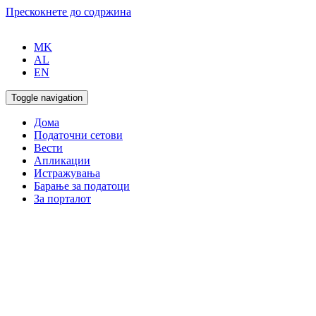
Прескокнете до содржина
MK
AL
EN
Toggle navigation
Дома
Податочни сетови
Вести
Апликации
Истражувања
Барање за податоци
За порталот