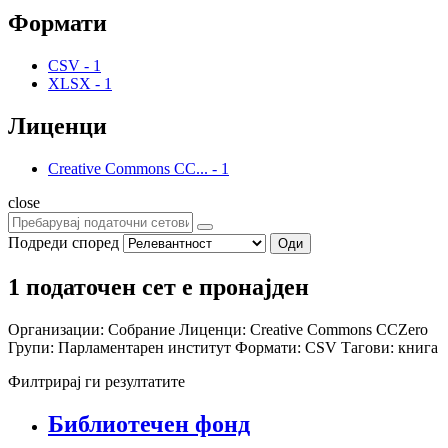
Формати
CSV
-
1
XLSX
-
1
Лиценци
Creative Commons CC...
-
1
close
Подреди според
Оди
1 податочен сет е пронајден
Организации:
Собрание
Лиценци:
Creative Commons CCZero
Групи:
Парламентарен институт
Формати:
CSV
Тагови:
книга
Филтрирај ги резултатите
Библиотечен фонд