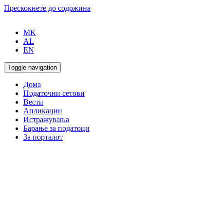
Прескокнете до содржина
MK
AL
EN
Toggle navigation
Дома
Податочни сетови
Вести
Апликации
Истражувања
Барање за податоци
За порталот