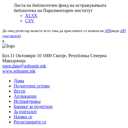
Листа на библиотечен фонд на истражувачката
библиотека на Паралментарен институт
XLSX
CSV
До овој регистар можете исто така да пристапите со помош на
API
(види
API
документи
)
a
Бул.11 Октомври 10 1000 Скопје, Република Северна
Македонија
open.data@sobranie.mk
www.sobranie.mk
Дома
Податочни сетови
Вести
Апликации
Истражувања
Барање за податоци
За порталот
Најави се
Регистрирајте се