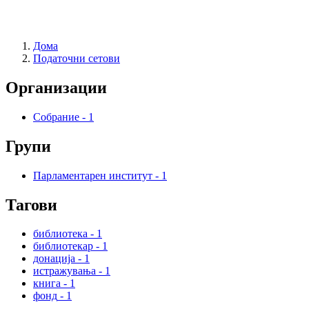
Дома
Податочни сетови
Организации
Собрание
-
1
Групи
Парламентарен институт
-
1
Тагови
библиотека
-
1
библиотекар
-
1
донација
-
1
истражувања
-
1
книга
-
1
фонд
-
1