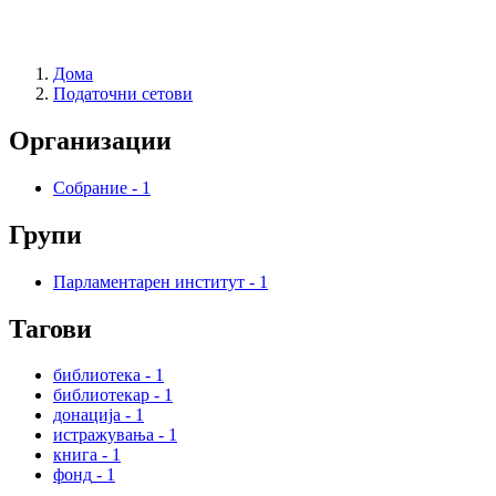
Дома
Податочни сетови
Организации
Собрание
-
1
Групи
Парламентарен институт
-
1
Тагови
библиотека
-
1
библиотекар
-
1
донација
-
1
истражувања
-
1
книга
-
1
фонд
-
1