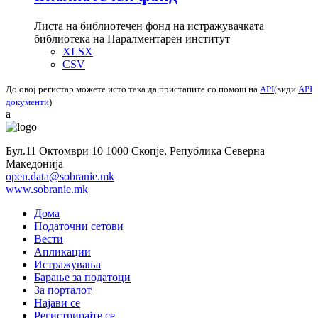
Листа на библиотечен фонд на истражувачката
библиотека на Паралментарен институт
XLSX
CSV
До овој регистар можете исто така да пристапите со помош на
API
(види
API
документи
)
a
Бул.11 Октомври 10 1000 Скопје, Република Северна
Македонија
open.data@sobranie.mk
www.sobranie.mk
Дома
Податочни сетови
Вести
Апликации
Истражувања
Барање за податоци
За порталот
Најави се
Регистрирајте се