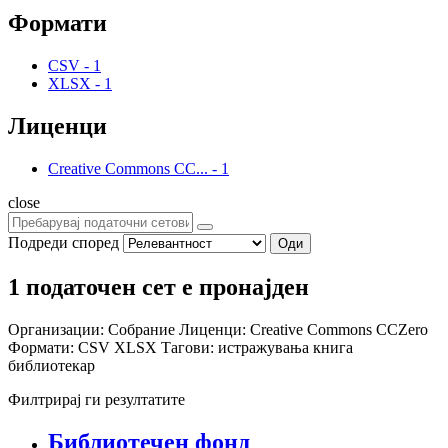
Формати
CSV
-
1
XLSX
-
1
Лиценци
Creative Commons CC...
-
1
close
Подреди според
Оди
1 податочен сет е пронајден
Организации:
Собрание
Лиценци:
Creative Commons CCZero
Формати:
CSV
XLSX
Тагови:
истражувања
книга
библиотекар
Филтрирај ги резултатите
Библиотечен фонд