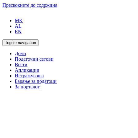
Прескокнете до содржина
MK
AL
EN
Toggle navigation
Дома
Податочни сетови
Вести
Апликации
Истражувања
Барање за податоци
За порталот