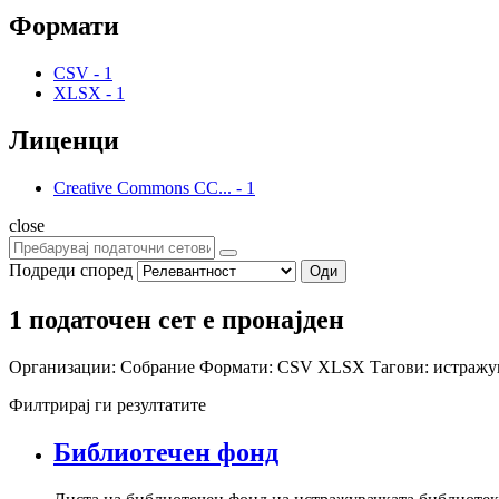
Формати
CSV
-
1
XLSX
-
1
Лиценци
Creative Commons CC...
-
1
close
Подреди според
Оди
1 податочен сет е пронајден
Организации:
Собрание
Формати:
CSV
XLSX
Тагови:
истраж
Филтрирај ги резултатите
Библиотечен фонд