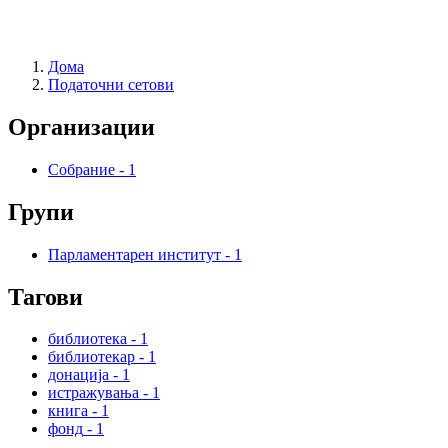
Дома
Податочни сетови
Организации
Собрание
-
1
Групи
Парламентарен институт
-
1
Тагови
библиотека
-
1
библиотекар
-
1
донација
-
1
истражувања
-
1
книга
-
1
фонд
-
1