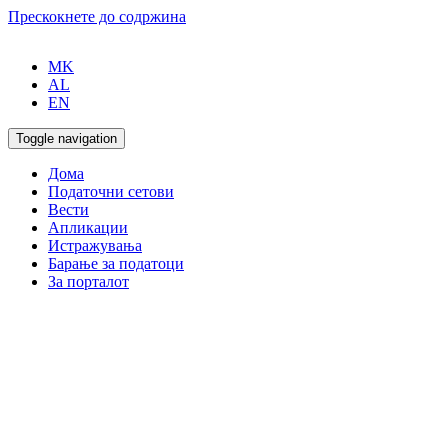
Прескокнете до содржина
MK
AL
EN
Toggle navigation
Дома
Податочни сетови
Вести
Апликации
Истражувања
Барање за податоци
За порталот