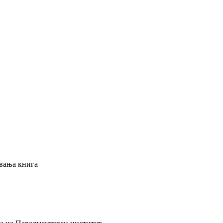
увања
книга