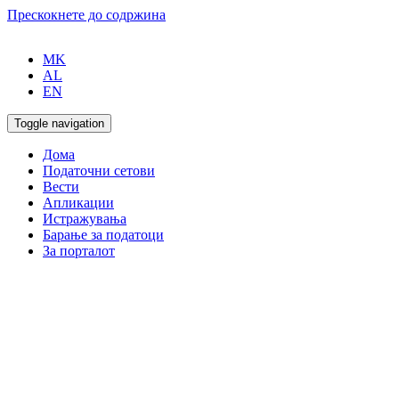
Прескокнете до содржина
MK
AL
EN
Toggle navigation
Дома
Податочни сетови
Вести
Апликации
Истражувања
Барање за податоци
За порталот