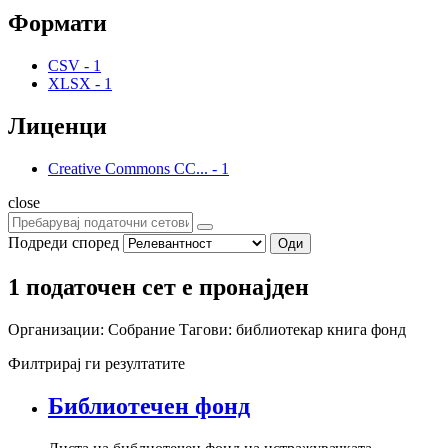
Формати
CSV
-
1
XLSX
-
1
Лиценци
Creative Commons CC...
-
1
close
Подреди според
Оди
1 податочен сет е пронајден
Организации:
Собрание
Тагови:
библиотекар
книга
фонд
Филтрирај ги резултатите
Библиотечен фонд