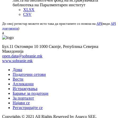
Листа на библиотечен фонд на истражувачката
библиотека на Паралментарен институт
XLSX
CSV
До овој регистар можете исто така да пристапите со помош на
API
(види
API
документи
)
a
Бул.11 Октомври 10 1000 Скопје, Република Северна
Македонија
open.data@sobranie.mk
www.sobranie.mk
Дома
Податочни сетови
Вести
Апликации
Истражувања
Барање за податоци
За порталот
Најави се
Регистрирајте се
Copyrights © 2021 All Rights Reserved by Asseco SEE.