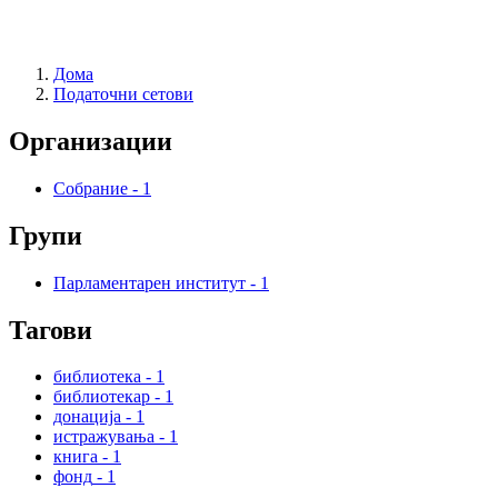
Дома
Податочни сетови
Организации
Собрание
-
1
Групи
Парламентарен институт
-
1
Тагови
библиотека
-
1
библиотекар
-
1
донација
-
1
истражувања
-
1
книга
-
1
фонд
-
1