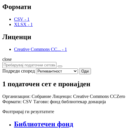
Формати
CSV
-
1
XLSX
-
1
Лиценци
Creative Commons CC...
-
1
close
Подреди според
Оди
1 податочен сет е пронајден
Организации:
Собрание
Лиценци:
Creative Commons CCZero
Формати:
CSV
Тагови:
фонд
библиотекар
донација
Филтрирај ги резултатите
Библиотечен фонд