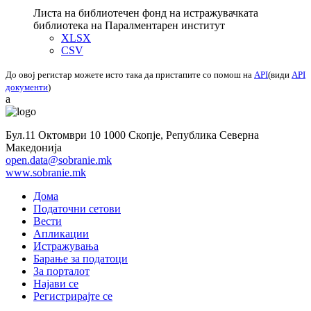
Листа на библиотечен фонд на истражувачката
библиотека на Паралментарен институт
XLSX
CSV
До овој регистар можете исто така да пристапите со помош на
API
(види
API
документи
)
a
Бул.11 Октомври 10 1000 Скопје, Република Северна
Македонија
open.data@sobranie.mk
www.sobranie.mk
Дома
Податочни сетови
Вести
Апликации
Истражувања
Барање за податоци
За порталот
Најави се
Регистрирајте се