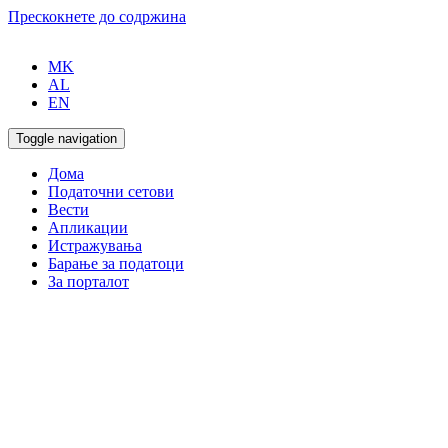
Прескокнете до содржина
MK
AL
EN
Toggle navigation
Дома
Податочни сетови
Вести
Апликации
Истражувања
Барање за податоци
За порталот