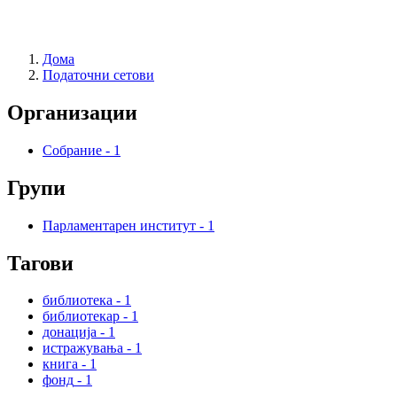
Дома
Податочни сетови
Организации
Собрание
-
1
Групи
Парламентарен институт
-
1
Тагови
библиотека
-
1
библиотекар
-
1
донација
-
1
истражувања
-
1
книга
-
1
фонд
-
1