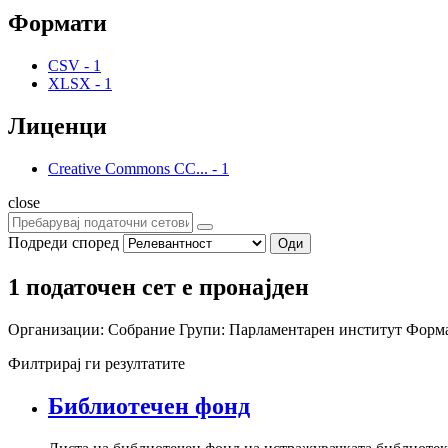
Формати
CSV
-
1
XLSX
-
1
Лиценци
Creative Commons CC...
-
1
close
Подреди според
Оди
1 податочен сет е пронајден
Организации:
Собрание
Групи:
Парламентарен институт
Форма
Филтрирај ги резултатите
Библиотечен фонд