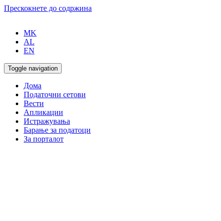
Прескокнете до содржина
MK
AL
EN
Toggle navigation
Дома
Податочни сетови
Вести
Апликации
Истражувања
Барање за податоци
За порталот