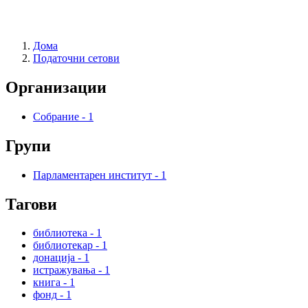
Дома
Податочни сетови
Организации
Собрание
-
1
Групи
Парламентарен институт
-
1
Тагови
библиотека
-
1
библиотекар
-
1
донација
-
1
истражувања
-
1
книга
-
1
фонд
-
1