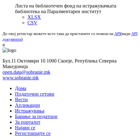
Листа на библиотечен фонд на истражувачката
библиотека на Паралментарен институт
XLSX
CSV
До овој регистар можете исто така да пристапите со помош на
API
(види
API
документи
)
a
Бул.11 Октомври 10 1000 Скопје, Република Северна
Македонија
open.data@sobranie.mk
www.sobranie.mk
Дома
Податочни сетови
Вести
Апликации
Истражувања
Барање за податоци
За порталот
Најави се
Регистрирајте се