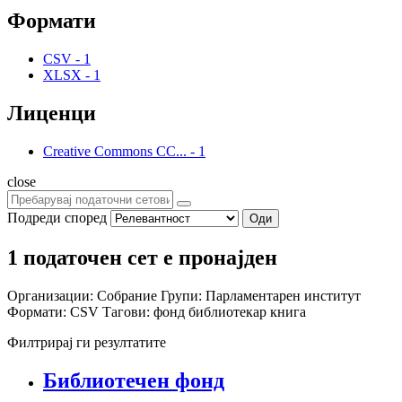
Формати
CSV
-
1
XLSX
-
1
Лиценци
Creative Commons CC...
-
1
close
Подреди според
Оди
1 податочен сет е пронајден
Организации:
Собрание
Групи:
Парламентарен институт
Формати:
CSV
Тагови:
фонд
библиотекар
книга
Филтрирај ги резултатите
Библиотечен фонд