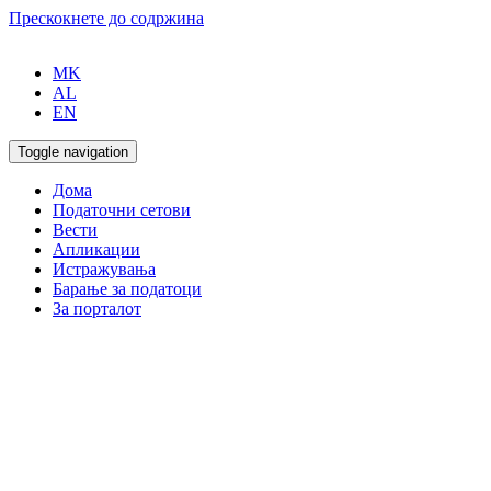
Прескокнете до содржина
MK
AL
EN
Toggle navigation
Дома
Податочни сетови
Вести
Апликации
Истражувања
Барање за податоци
За порталот