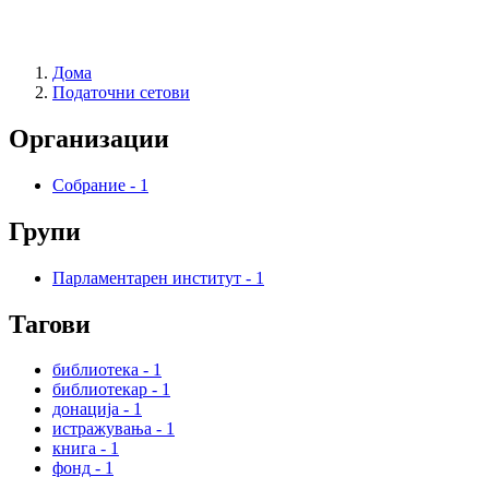
Дома
Податочни сетови
Организации
Собрание
-
1
Групи
Парламентарен институт
-
1
Тагови
библиотека
-
1
библиотекар
-
1
донација
-
1
истражувања
-
1
книга
-
1
фонд
-
1