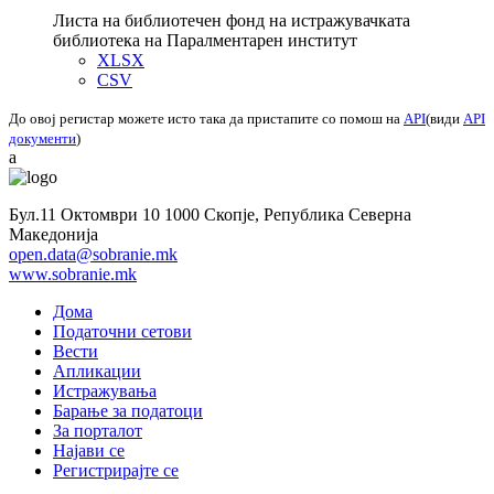
Листа на библиотечен фонд на истражувачката
библиотека на Паралментарен институт
XLSX
CSV
До овој регистар можете исто така да пристапите со помош на
API
(види
API
документи
)
a
Бул.11 Октомври 10 1000 Скопје, Република Северна
Македонија
open.data@sobranie.mk
www.sobranie.mk
Дома
Податочни сетови
Вести
Апликации
Истражувања
Барање за податоци
За порталот
Најави се
Регистрирајте се