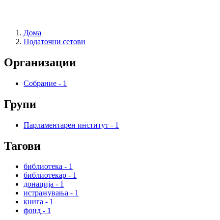
Дома
Податочни сетови
Организации
Собрание
-
1
Групи
Парламентарен институт
-
1
Тагови
библиотека
-
1
библиотекар
-
1
донација
-
1
истражувања
-
1
книга
-
1
фонд
-
1