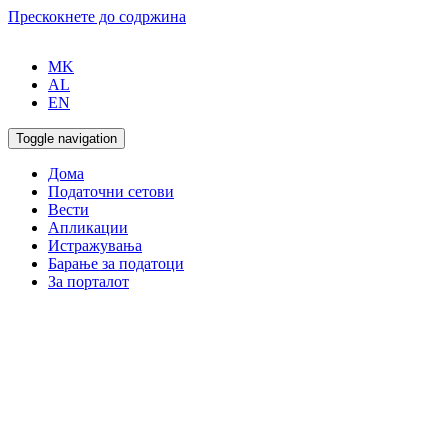
Прескокнете до содржина
MK
AL
EN
Toggle navigation
Дома
Податочни сетови
Вести
Апликации
Истражувања
Барање за податоци
За порталот