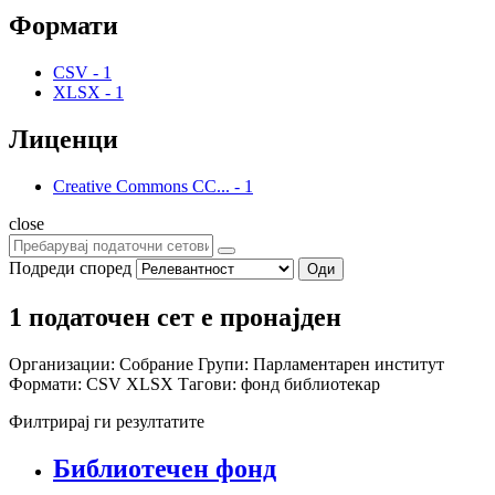
Формати
CSV
-
1
XLSX
-
1
Лиценци
Creative Commons CC...
-
1
close
Подреди според
Оди
1 податочен сет е пронајден
Организации:
Собрание
Групи:
Парламентарен институт
Формати:
CSV
XLSX
Тагови:
фонд
библиотекар
Филтрирај ги резултатите
Библиотечен фонд