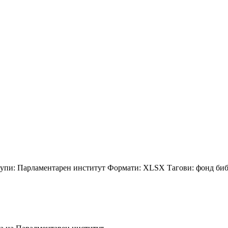
упи:
Парламентарен институт
Формати:
XLSX
Тагови:
фонд
биб