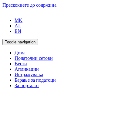
Прескокнете до содржина
MK
AL
EN
Toggle navigation
Дома
Податочни сетови
Вести
Апликации
Истражувања
Барање за податоци
За порталот