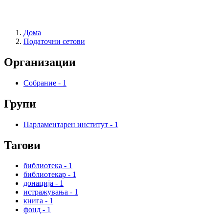
Дома
Податочни сетови
Организации
Собрание
-
1
Групи
Парламентарен институт
-
1
Тагови
библиотека
-
1
библиотекар
-
1
донација
-
1
истражувања
-
1
книга
-
1
фонд
-
1