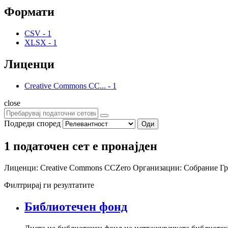
Формати
CSV
-
1
XLSX
-
1
Лиценци
Creative Commons CC...
-
1
close
Подреди според
Оди
1 податочен сет е пронајден
Лиценци:
Creative Commons CCZero
Организации:
Собрание
Гр
Филтрирај ги резултатите
Библиотечен фонд