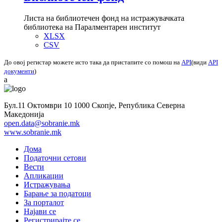
Листа на библиотечен фонд на истражувачката
библиотека на Паралментарен институт
XLSX
CSV
До овој регистар можете исто така да пристапите со помош на
API
(види
API
документи
)
a
Бул.11 Октомври 10 1000 Скопје, Република Северна
Македонија
open.data@sobranie.mk
www.sobranie.mk
Дома
Податочни сетови
Вести
Апликации
Истражувања
Барање за податоци
За порталот
Најави се
Регистрирајте се