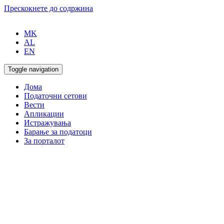
Прескокнете до содржина
MK
AL
EN
Toggle navigation
Дома
Податочни сетови
Вести
Апликации
Истражувања
Барање за податоци
За порталот