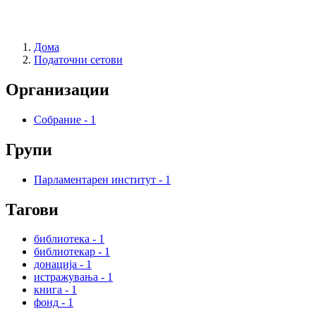
Дома
Податочни сетови
Организации
Собрание
-
1
Групи
Парламентарен институт
-
1
Тагови
библиотека
-
1
библиотекар
-
1
донација
-
1
истражувања
-
1
книга
-
1
фонд
-
1