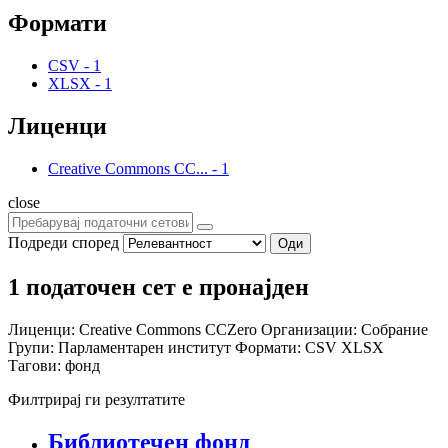
Формати
CSV
-
1
XLSX
-
1
Лиценци
Creative Commons CC...
-
1
close
Подреди според
Оди
1 податочен сет е пронајден
Лиценци:
Creative Commons CCZero
Организации:
Собрание
Групи:
Парламентарен институт
Формати:
CSV
XLSX
Тагови:
фонд
Филтрирај ги резултатите
Библиотечен фонд