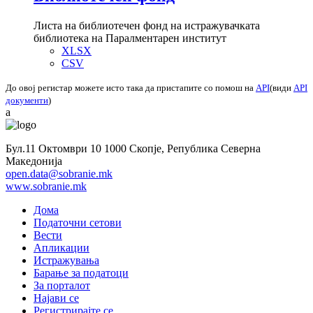
Листа на библиотечен фонд на истражувачката
библиотека на Паралментарен институт
XLSX
CSV
До овој регистар можете исто така да пристапите со помош на
API
(види
API
документи
)
a
Бул.11 Октомври 10 1000 Скопје, Република Северна
Македонија
open.data@sobranie.mk
www.sobranie.mk
Дома
Податочни сетови
Вести
Апликации
Истражувања
Барање за податоци
За порталот
Најави се
Регистрирајте се