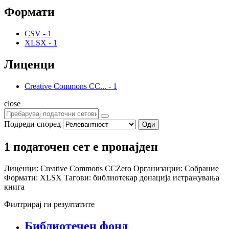
Формати
CSV
-
1
XLSX
-
1
Лиценци
Creative Commons CC...
-
1
close
Подреди според
Оди
1 податочен сет е пронајден
Лиценци:
Creative Commons CCZero
Организации:
Собрание
Формати:
XLSX
Тагови:
библиотекар
донација
истражувања
книга
Филтрирај ги резултатите
Библиотечен фонд