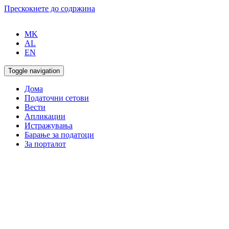
Прескокнете до содржина
MK
AL
EN
Toggle navigation
Дома
Податочни сетови
Вести
Апликации
Истражувања
Барање за податоци
За порталот