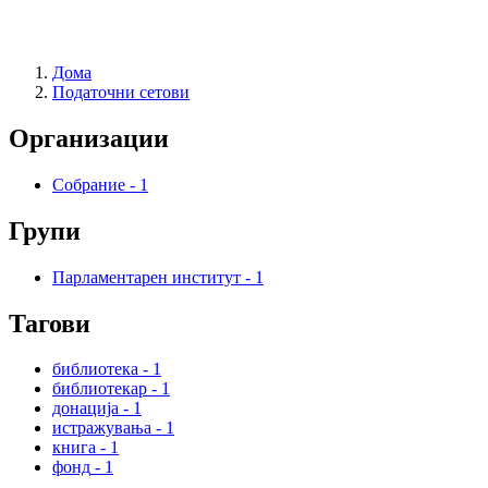
Дома
Податочни сетови
Организации
Собрание
-
1
Групи
Парламентарен институт
-
1
Тагови
библиотека
-
1
библиотекар
-
1
донација
-
1
истражувања
-
1
книга
-
1
фонд
-
1