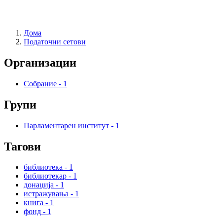
Дома
Податочни сетови
Организации
Собрание
-
1
Групи
Парламентарен институт
-
1
Тагови
библиотека
-
1
библиотекар
-
1
донација
-
1
истражувања
-
1
книга
-
1
фонд
-
1