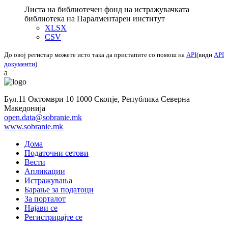
Листа на библиотечен фонд на истражувачката
библиотека на Паралментарен институт
XLSX
CSV
До овој регистар можете исто така да пристапите со помош на
API
(види
API
документи
)
a
Бул.11 Октомври 10 1000 Скопје, Република Северна
Македонија
open.data@sobranie.mk
www.sobranie.mk
Дома
Податочни сетови
Вести
Апликации
Истражувања
Барање за податоци
За порталот
Најави се
Регистрирајте се