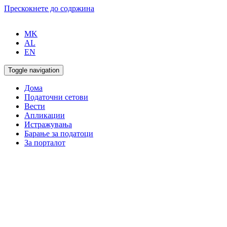
Прескокнете до содржина
MK
AL
EN
Toggle navigation
Дома
Податочни сетови
Вести
Апликации
Истражувања
Барање за податоци
За порталот