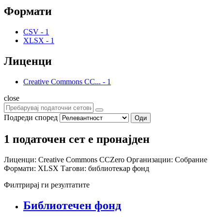
Формати
CSV
-
1
XLSX
-
1
Лиценци
Creative Commons CC...
-
1
close
Подреди според
Оди
1 податочен сет е пронајден
Лиценци:
Creative Commons CCZero
Организации:
Собрание
Формати:
XLSX
Тагови:
библиотекар
фонд
Филтрирај ги резултатите
Библиотечен фонд