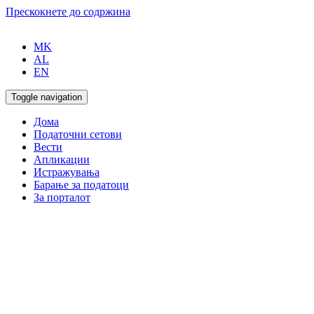
Прескокнете до содржина
MK
AL
EN
Toggle navigation
Дома
Податочни сетови
Вести
Апликации
Истражувања
Барање за податоци
За порталот