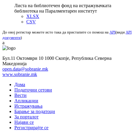
Листа на библиотечен фонд на истражувачката
библиотека на Паралментарен институт
XLSX
CSV
До овој регистар можете исто така да пристапите со помош на
API
(види
API
документи
)
a
Бул.11 Октомври 10 1000 Скопје, Република Северна
Македонија
open.data@sobranie.mk
www.sobranie.mk
Дома
Податочни сетови
Вести
Апликации
Истражувања
Барање за податоци
За порталот
Најави се
Регистрирајте се