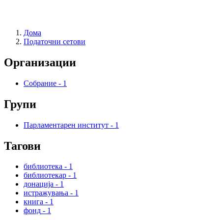
Дома
Податочни сетови
Организации
Собрание
-
1
Групи
Парламентарен институт
-
1
Тагови
библиотека
-
1
библиотекар
-
1
донација
-
1
истражувања
-
1
книга
-
1
фонд
-
1