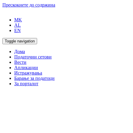
Прескокнете до содржина
MK
AL
EN
Toggle navigation
Дома
Податочни сетови
Вести
Апликации
Истражувања
Барање за податоци
За порталот