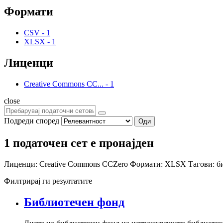
Формати
CSV
-
1
XLSX
-
1
Лиценци
Creative Commons CC...
-
1
close
Подреди според
Оди
1 податочен сет е пронајден
Лиценци:
Creative Commons CCZero
Формати:
XLSX
Тагови:
б
Филтрирај ги резултатите
Библиотечен фонд