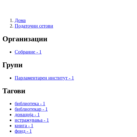
Дома
Податочни сетови
Организации
Собрание
-
1
Групи
Парламентарен институт
-
1
Тагови
библиотека
-
1
библиотекар
-
1
донација
-
1
истражувања
-
1
книга
-
1
фонд
-
1