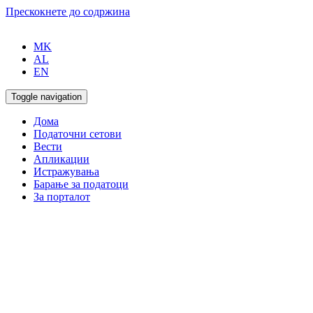
Прескокнете до содржина
MK
AL
EN
Toggle navigation
Дома
Податочни сетови
Вести
Апликации
Истражувања
Барање за податоци
За порталот