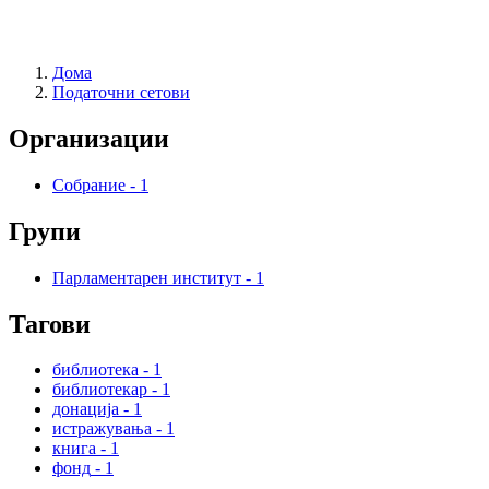
Дома
Податочни сетови
Организации
Собрание
-
1
Групи
Парламентарен институт
-
1
Тагови
библиотека
-
1
библиотекар
-
1
донација
-
1
истражувања
-
1
книга
-
1
фонд
-
1