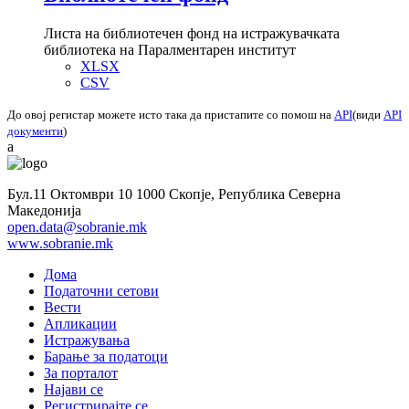
Листа на библиотечен фонд на истражувачката
библиотека на Паралментарен институт
XLSX
CSV
До овој регистар можете исто така да пристапите со помош на
API
(види
API
документи
)
a
Бул.11 Октомври 10 1000 Скопје, Република Северна
Македонија
open.data@sobranie.mk
www.sobranie.mk
Дома
Податочни сетови
Вести
Апликации
Истражувања
Барање за податоци
За порталот
Најави се
Регистрирајте се