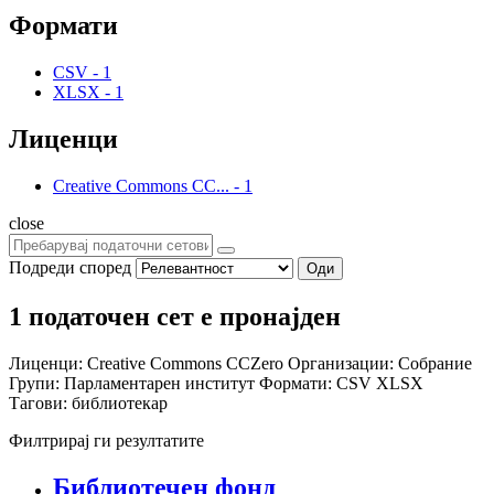
Формати
CSV
-
1
XLSX
-
1
Лиценци
Creative Commons CC...
-
1
close
Подреди според
Оди
1 податочен сет е пронајден
Лиценци:
Creative Commons CCZero
Организации:
Собрание
Групи:
Парламентарен институт
Формати:
CSV
XLSX
Тагови:
библиотекар
Филтрирај ги резултатите
Библиотечен фонд