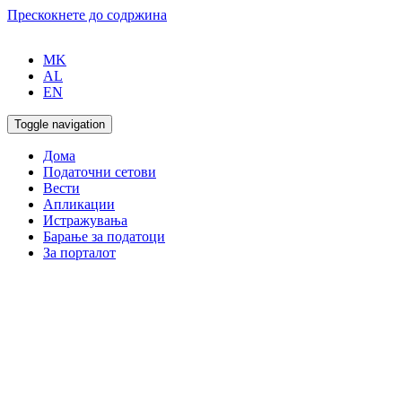
Прескокнете до содржина
MK
AL
EN
Toggle navigation
Дома
Податочни сетови
Вести
Апликации
Истражувања
Барање за податоци
За порталот