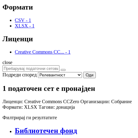
Формати
CSV
-
1
XLSX
-
1
Лиценци
Creative Commons CC...
-
1
close
Подреди според
Оди
1 податочен сет е пронајден
Лиценци:
Creative Commons CCZero
Организации:
Собрание
Формати:
XLSX
Тагови:
донација
Филтрирај ги резултатите
Библиотечен фонд