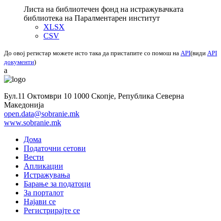
Листа на библиотечен фонд на истражувачката
библиотека на Паралментарен институт
XLSX
CSV
До овој регистар можете исто така да пристапите со помош на
API
(види
API
документи
)
a
Бул.11 Октомври 10 1000 Скопје, Република Северна
Македонија
open.data@sobranie.mk
www.sobranie.mk
Дома
Податочни сетови
Вести
Апликации
Истражувања
Барање за податоци
За порталот
Најави се
Регистрирајте се