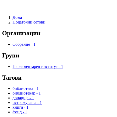
Дома
Податочни сетови
Организации
Собрание
-
1
Групи
Парламентарен институт
-
1
Тагови
библиотека
-
1
библиотекар
-
1
донација
-
1
истражувања
-
1
книга
-
1
фонд
-
1