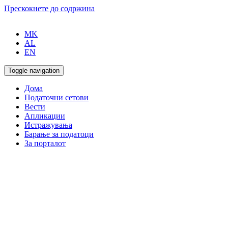
Прескокнете до содржина
MK
AL
EN
Toggle navigation
Дома
Податочни сетови
Вести
Апликации
Истражувања
Барање за податоци
За порталот