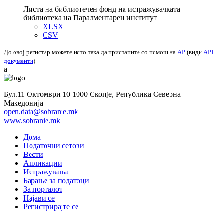
Листа на библиотечен фонд на истражувачката
библиотека на Паралментарен институт
XLSX
CSV
До овој регистар можете исто така да пристапите со помош на
API
(види
API
документи
)
a
Бул.11 Октомври 10 1000 Скопје, Република Северна
Македонија
open.data@sobranie.mk
www.sobranie.mk
Дома
Податочни сетови
Вести
Апликации
Истражувања
Барање за податоци
За порталот
Најави се
Регистрирајте се