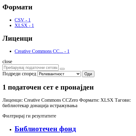
Формати
CSV
-
1
XLSX
-
1
Лиценци
Creative Commons CC...
-
1
close
Подреди според
Оди
1 податочен сет е пронајден
Лиценци:
Creative Commons CCZero
Формати:
XLSX
Тагови:
библиотекар
донација
истражувања
Филтрирај ги резултатите
Библиотечен фонд