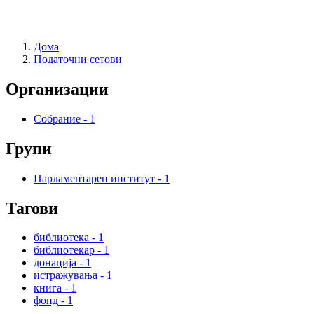
Дома
Податочни сетови
Организации
Собрание
-
1
Групи
Парламентарен институт
-
1
Тагови
библиотека
-
1
библиотекар
-
1
донација
-
1
истражувања
-
1
книга
-
1
фонд
-
1