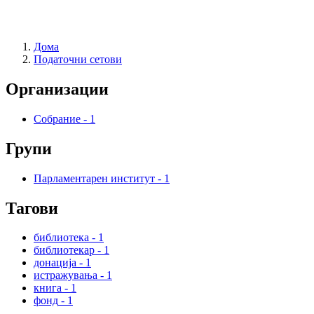
Дома
Податочни сетови
Организации
Собрание
-
1
Групи
Парламентарен институт
-
1
Тагови
библиотека
-
1
библиотекар
-
1
донација
-
1
истражувања
-
1
книга
-
1
фонд
-
1