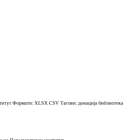
титут
Формати:
XLSX
CSV
Тагови:
донација
библиотека