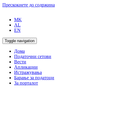
Прескокнете до содржина
MK
AL
EN
Toggle navigation
Дома
Податочни сетови
Вести
Апликации
Истражувања
Барање за податоци
За порталот