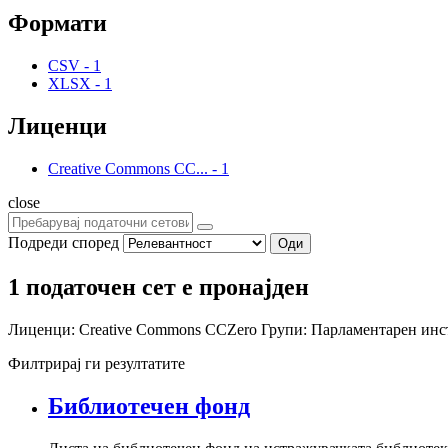
Формати
CSV
-
1
XLSX
-
1
Лиценци
Creative Commons CC...
-
1
close
Подреди според
Оди
1 податочен сет е пронајден
Лиценци:
Creative Commons CCZero
Групи:
Парламентарен инс
Филтрирај ги резултатите
Библиотечен фонд