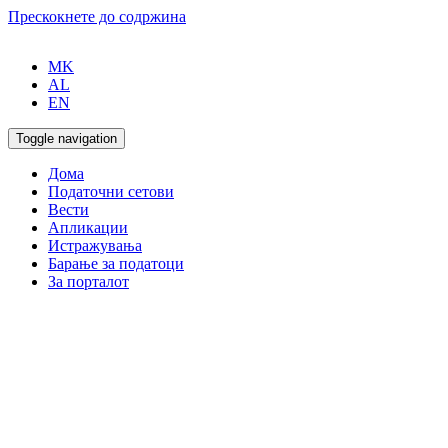
Прескокнете до содржина
MK
AL
EN
Toggle navigation
Дома
Податочни сетови
Вести
Апликации
Истражувања
Барање за податоци
За порталот