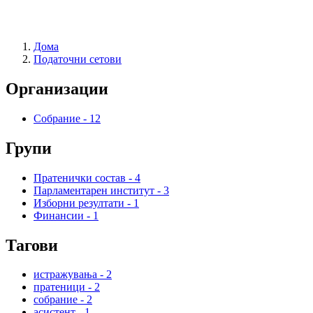
Дома
Податочни сетови
Организации
Собрание
-
12
Групи
Пратенички состав
-
4
Парламентарен институт
-
3
Изборни резултати
-
1
Финансии
-
1
Тагови
истражувања
-
2
пратеници
-
2
собрание
-
2
асистент
-
1