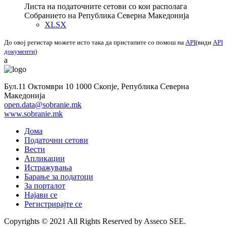
Листа на податочните сетови со кои располага
Собранието на Република Северна Македонија
XLSX
До овој регистар можете исто така да пристапите со помош на
API
(види
API
документи
)
a
Бул.11 Октомври 10 1000 Скопје, Република Северна
Македонија
open.data@sobranie.mk
www.sobranie.mk
Дома
Податочни сетови
Вести
Апликации
Истражувања
Барање за податоци
За порталот
Најави се
Регистрирајте се
Copyrights © 2021 All Rights Reserved by Asseco SEE.