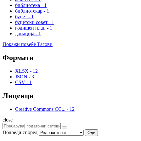
библиотека
-
1
библиотекар
-
1
буџет
-
1
буџетски совет
-
1
годишен план
-
1
донација
-
1
Покажи повеќе Тагови
Формати
XLSX
-
12
JSON
-
3
CSV
-
1
Лиценци
Creative Commons CC...
-
12
close
Подреди според
Оди