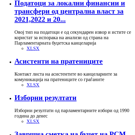
Податоци за локални финансии и
трансфери од централна власт за
2021,2022 и 20...
Овој тип на податоци е од секундарен извор и истите се
користат за испорака на анализи од страна на
Парламентарната буџетска канцеларија
XLSX
Асистенти на пратениците
Контакт листа на асистентите во канцелариите за
комуникација на пратениците со граѓаните
XLSX
Изборни резултати
Изборни резултати од парламентарните избори од 1990
година до денес
XLSX
Завршна сметка на буџет на РСМ