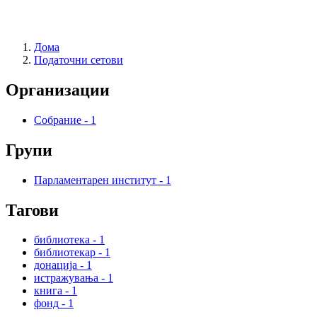
Дома
Податочни сетови
Организации
Собрание
-
1
Групи
Парламентарен институт
-
1
Тагови
библиотека
-
1
библиотекар
-
1
донација
-
1
истражувања
-
1
книга
-
1
фонд
-
1