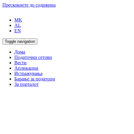
Прескокнете до содржина
MK
AL
EN
Toggle navigation
Дома
Податочни сетови
Вести
Апликации
Истражувања
Барање за податоци
За порталот