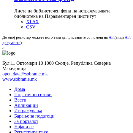
Листа на библиотечен фонд на истражувачката
библиотека на Паралментарен институт
XLSX
CSV
До овој регистар можете исто така да пристапите со помош на
API
(види
API
документи
)
a
Бул.11 Октомври 10 1000 Скопје, Република Северна
Македонија
open.data@sobranie.mk
www.sobranie.mk
Дома
Податочни сетови
Вести
Апликации
Истражувања
Барање за податоци
За порталот
Најави се
Регистрирајте се