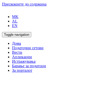
Прескокнете до содржина
MK
AL
EN
Toggle navigation
Дома
Податочни сетови
Вести
Апликации
Истражувања
Барање за податоци
За порталот