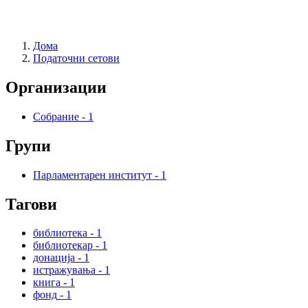
Дома
Податочни сетови
Организации
Собрание
-
1
Групи
Парламентарен институт
-
1
Тагови
библиотека
-
1
библиотекар
-
1
донација
-
1
истражувања
-
1
книга
-
1
фонд
-
1