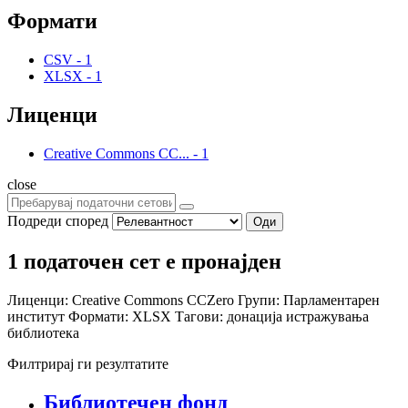
Формати
CSV
-
1
XLSX
-
1
Лиценци
Creative Commons CC...
-
1
close
Подреди според
Оди
1 податочен сет е пронајден
Лиценци:
Creative Commons CCZero
Групи:
Парламентарен
институт
Формати:
XLSX
Тагови:
донација
истражувања
библиотека
Филтрирај ги резултатите
Библиотечен фонд