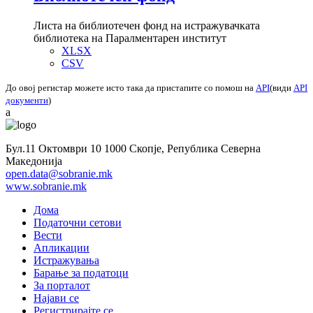
Листа на библиотечен фонд на истражувачката
библиотека на Паралментарен институт
XLSX
CSV
До овој регистар можете исто така да пристапите со помош на
API
(види
API
документи
)
a
Бул.11 Октомври 10 1000 Скопје, Република Северна
Македонија
open.data@sobranie.mk
www.sobranie.mk
Дома
Податочни сетови
Вести
Апликации
Истражувања
Барање за податоци
За порталот
Најави се
Регистрирајте се