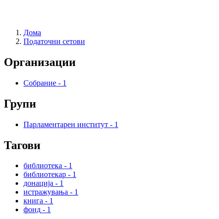
Дома
Податочни сетови
Организации
Собрание
-
1
Групи
Парламентарен институт
-
1
Тагови
библиотека
-
1
библиотекар
-
1
донација
-
1
истражувања
-
1
книга
-
1
фонд
-
1