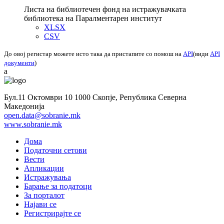
Листа на библиотечен фонд на истражувачката
библиотека на Паралментарен институт
XLSX
CSV
До овој регистар можете исто така да пристапите со помош на
API
(види
API
документи
)
a
Бул.11 Октомври 10 1000 Скопје, Република Северна
Македонија
open.data@sobranie.mk
www.sobranie.mk
Дома
Податочни сетови
Вести
Апликации
Истражувања
Барање за податоци
За порталот
Најави се
Регистрирајте се