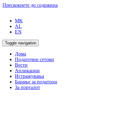
Прескокнете до содржина
MK
AL
EN
Toggle navigation
Дома
Податочни сетови
Вести
Апликации
Истражувања
Барање за податоци
За порталот