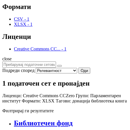
Формати
CSV
-
1
XLSX
-
1
Лиценци
Creative Commons CC...
-
1
close
Подреди според
Оди
1 податочен сет е пронајден
Лиценци:
Creative Commons CCZero
Групи:
Парламентарен
институт
Формати:
XLSX
Тагови:
донација
библиотека
книга
Филтрирај ги резултатите
Библиотечен фонд