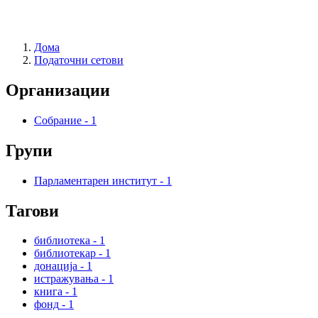
Дома
Податочни сетови
Организации
Собрание
-
1
Групи
Парламентарен институт
-
1
Тагови
библиотека
-
1
библиотекар
-
1
донација
-
1
истражувања
-
1
книга
-
1
фонд
-
1