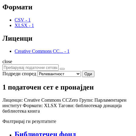
Формати
CSV
-
1
XLSX
-
1
Лиценци
Creative Commons CC...
-
1
close
Подреди според
Оди
1 податочен сет е пронајден
Лиценци:
Creative Commons CCZero
Групи:
Парламентарен
институт
Формати:
XLSX
Тагови:
библиотекар
донација
библиотека
книга
Филтрирај ги резултатите
Библиотечен фонд