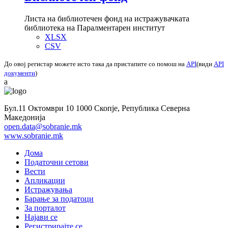
Листа на библиотечен фонд на истражувачката
библиотека на Паралментарен институт
XLSX
CSV
До овој регистар можете исто така да пристапите со помош на
API
(види
API
документи
)
a
Бул.11 Октомври 10 1000 Скопје, Република Северна
Македонија
open.data@sobranie.mk
www.sobranie.mk
Дома
Податочни сетови
Вести
Апликации
Истражувања
Барање за податоци
За порталот
Најави се
Регистрирајте се