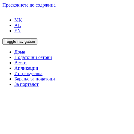
Прескокнете до содржина
MK
AL
EN
Toggle navigation
Дома
Податочни сетови
Вести
Апликации
Истражувања
Барање за податоци
За порталот