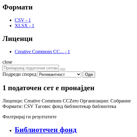
Формати
CSV
-
1
XLSX
-
1
Лиценци
Creative Commons CC...
-
1
close
Подреди според
Оди
1 податочен сет е пронајден
Лиценци:
Creative Commons CCZero
Организации:
Собрание
Формати:
CSV
Тагови:
фонд
библиотекар
библиотека
Филтрирај ги резултатите
Библиотечен фонд