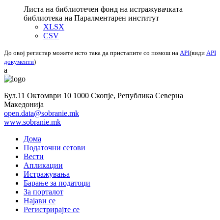
Листа на библиотечен фонд на истражувачката
библиотека на Паралментарен институт
XLSX
CSV
До овој регистар можете исто така да пристапите со помош на
API
(види
API
документи
)
a
Бул.11 Октомври 10 1000 Скопје, Република Северна
Македонија
open.data@sobranie.mk
www.sobranie.mk
Дома
Податочни сетови
Вести
Апликации
Истражувања
Барање за податоци
За порталот
Најави се
Регистрирајте се