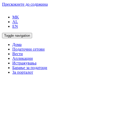
Прескокнете до содржина
MK
AL
EN
Toggle navigation
Дома
Податочни сетови
Вести
Апликации
Истражувања
Барање за податоци
За порталот