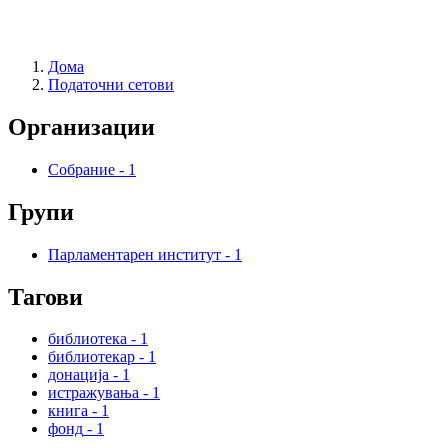
Дома
Податочни сетови
Организации
Собрание
-
1
Групи
Парламентарен институт
-
1
Тагови
библиотека
-
1
библиотекар
-
1
донација
-
1
истражувања
-
1
книга
-
1
фонд
-
1