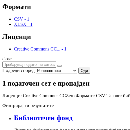
Формати
CSV
-
1
XLSX
-
1
Лиценци
Creative Commons CC...
-
1
close
Подреди според
Оди
1 податочен сет е пронајден
Лиценци:
Creative Commons CCZero
Формати:
CSV
Тагови:
би
Филтрирај ги резултатите
Библиотечен фонд