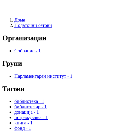
Дома
Податочни сетови
Организации
Собрание
-
1
Групи
Парламентарен институт
-
1
Тагови
библиотека
-
1
библиотекар
-
1
донација
-
1
истражувања
-
1
книга
-
1
фонд
-
1