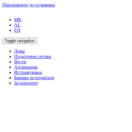
Прескокнете до содржина
MK
AL
EN
Toggle navigation
Дома
Податочни сетови
Вести
Апликации
Истражувања
Барање за податоци
За порталот