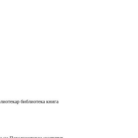
блиотекар
библиотека
книга