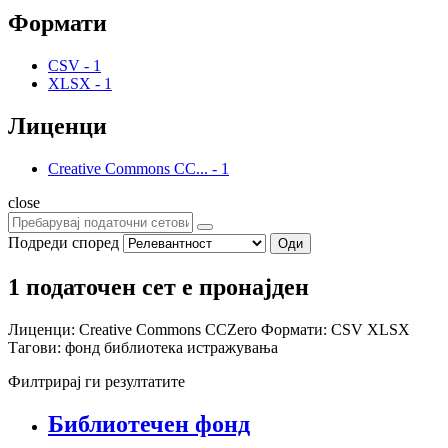
Формати
CSV
-
1
XLSX
-
1
Лиценци
Creative Commons CC...
-
1
close
Подреди според
Оди
1 податочен сет е пронајден
Лиценци:
Creative Commons CCZero
Формати:
CSV
XLSX
Тагови:
фонд
библиотека
истражувања
Филтрирај ги резултатите
Библиотечен фонд