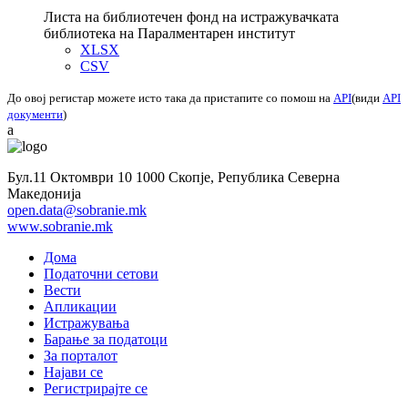
Листа на библиотечен фонд на истражувачката
библиотека на Паралментарен институт
XLSX
CSV
До овој регистар можете исто така да пристапите со помош на
API
(види
API
документи
)
a
Бул.11 Октомври 10 1000 Скопје, Република Северна
Македонија
open.data@sobranie.mk
www.sobranie.mk
Дома
Податочни сетови
Вести
Апликации
Истражувања
Барање за податоци
За порталот
Најави се
Регистрирајте се