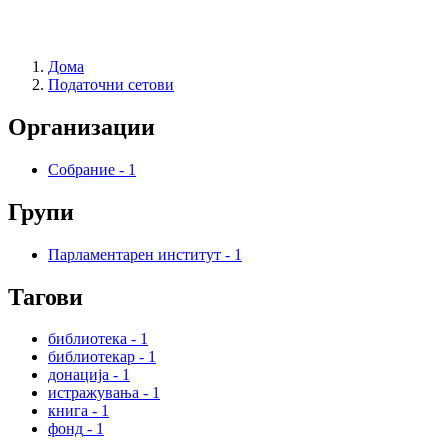
Дома
Податочни сетови
Организации
Собрание
-
1
Групи
Парламентарен институт
-
1
Тагови
библиотека
-
1
библиотекар
-
1
донација
-
1
истражувања
-
1
книга
-
1
фонд
-
1