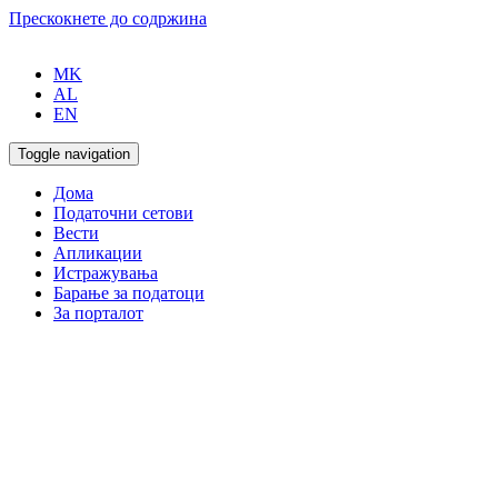
Прескокнете до содржина
MK
AL
EN
Toggle navigation
Дома
Податочни сетови
Вести
Апликации
Истражувања
Барање за податоци
За порталот