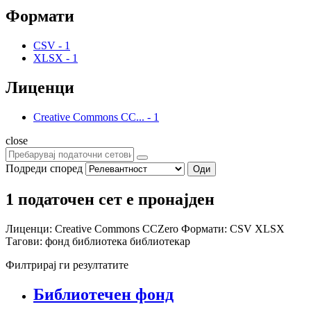
Формати
CSV
-
1
XLSX
-
1
Лиценци
Creative Commons CC...
-
1
close
Подреди според
Оди
1 податочен сет е пронајден
Лиценци:
Creative Commons CCZero
Формати:
CSV
XLSX
Тагови:
фонд
библиотека
библиотекар
Филтрирај ги резултатите
Библиотечен фонд