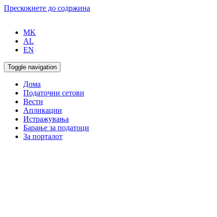
Прескокнете до содржина
MK
AL
EN
Toggle navigation
Дома
Податочни сетови
Вести
Апликации
Истражувања
Барање за податоци
За порталот