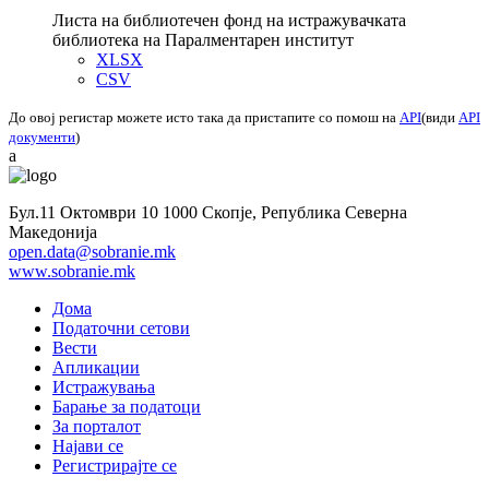
Листа на библиотечен фонд на истражувачката
библиотека на Паралментарен институт
XLSX
CSV
До овој регистар можете исто така да пристапите со помош на
API
(види
API
документи
)
a
Бул.11 Октомври 10 1000 Скопје, Република Северна
Македонија
open.data@sobranie.mk
www.sobranie.mk
Дома
Податочни сетови
Вести
Апликации
Истражувања
Барање за податоци
За порталот
Најави се
Регистрирајте се