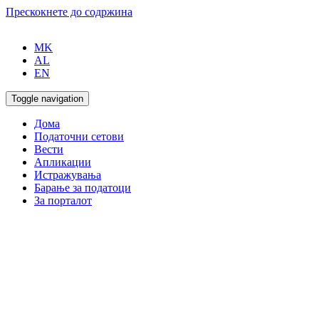
Прескокнете до содржина
MK
AL
EN
Toggle navigation
Дома
Податочни сетови
Вести
Апликации
Истражувања
Барање за податоци
За порталот