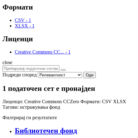
Формати
CSV
-
1
XLSX
-
1
Лиценци
Creative Commons CC...
-
1
close
Подреди според
Оди
1 податочен сет е пронајден
Лиценци:
Creative Commons CCZero
Формати:
CSV
XLSX
Тагови:
истражувања
фонд
Филтрирај ги резултатите
Библиотечен фонд