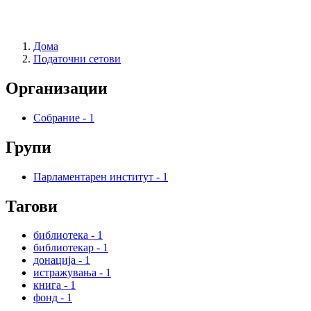
Дома
Податочни сетови
Организации
Собрание
-
1
Групи
Парламентарен институт
-
1
Тагови
библиотека
-
1
библиотекар
-
1
донација
-
1
истражувања
-
1
книга
-
1
фонд
-
1