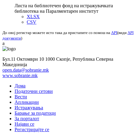
Листа на библиотечен фонд на истражувачката
библиотека на Паралментарен институт
XLSX
CSV
До овој регистар можете исто така да пристапите со помош на
API
(види
API
документи
)
a
Бул.11 Октомври 10 1000 Скопје, Република Северна
Македонија
open.data@sobranie.mk
www.sobranie.mk
Дома
Податочни сетови
Вести
Апликации
Истражувања
Барање за податоци
За порталот
Најави се
Регистрирајте се