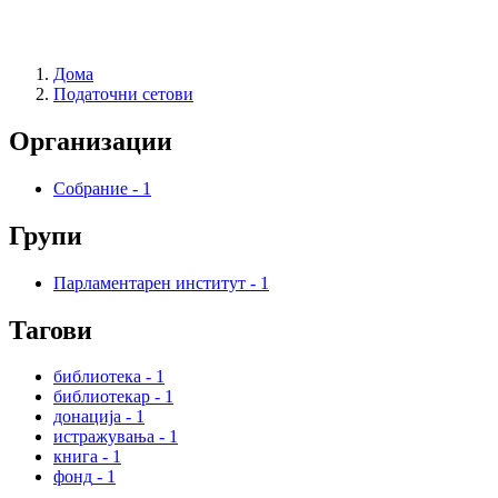
Дома
Податочни сетови
Организации
Собрание
-
1
Групи
Парламентарен институт
-
1
Тагови
библиотека
-
1
библиотекар
-
1
донација
-
1
истражувања
-
1
книга
-
1
фонд
-
1