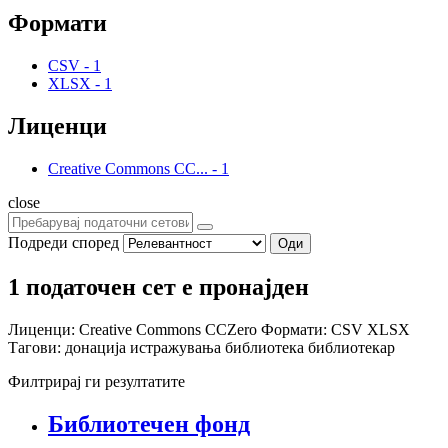
Формати
CSV
-
1
XLSX
-
1
Лиценци
Creative Commons CC...
-
1
close
Подреди според
Оди
1 податочен сет е пронајден
Лиценци:
Creative Commons CCZero
Формати:
CSV
XLSX
Тагови:
донација
истражувања
библиотека
библиотекар
Филтрирај ги резултатите
Библиотечен фонд