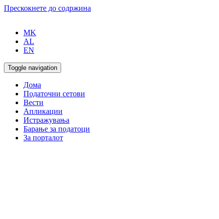
Прескокнете до содржина
MK
AL
EN
Toggle navigation
Дома
Податочни сетови
Вести
Апликации
Истражувања
Барање за податоци
За порталот