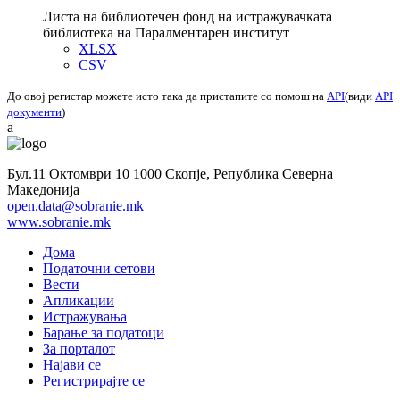
Листа на библиотечен фонд на истражувачката
библиотека на Паралментарен институт
XLSX
CSV
До овој регистар можете исто така да пристапите со помош на
API
(види
API
документи
)
a
Бул.11 Октомври 10 1000 Скопје, Република Северна
Македонија
open.data@sobranie.mk
www.sobranie.mk
Дома
Податочни сетови
Вести
Апликации
Истражувања
Барање за податоци
За порталот
Најави се
Регистрирајте се