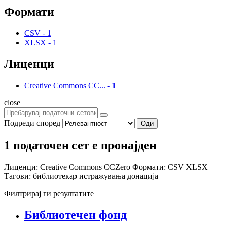
Формати
CSV
-
1
XLSX
-
1
Лиценци
Creative Commons CC...
-
1
close
Подреди според
Оди
1 податочен сет е пронајден
Лиценци:
Creative Commons CCZero
Формати:
CSV
XLSX
Тагови:
библиотекар
истражувања
донација
Филтрирај ги резултатите
Библиотечен фонд