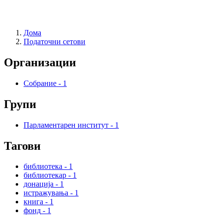
Дома
Податочни сетови
Организации
Собрание
-
1
Групи
Парламентарен институт
-
1
Тагови
библиотека
-
1
библиотекар
-
1
донација
-
1
истражувања
-
1
книга
-
1
фонд
-
1