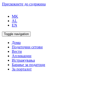
Прескокнете до содржина
MK
AL
EN
Toggle navigation
Дома
Податочни сетови
Вести
Апликации
Истражувања
Барање за податоци
За порталот