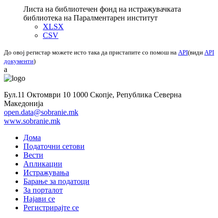
Листа на библиотечен фонд на истражувачката
библиотека на Паралментарен институт
XLSX
CSV
До овој регистар можете исто така да пристапите со помош на
API
(види
API
документи
)
a
Бул.11 Октомври 10 1000 Скопје, Република Северна
Македонија
open.data@sobranie.mk
www.sobranie.mk
Дома
Податочни сетови
Вести
Апликации
Истражувања
Барање за податоци
За порталот
Најави се
Регистрирајте се