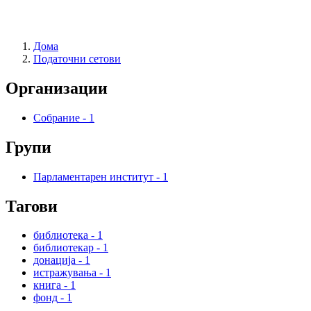
Дома
Податочни сетови
Организации
Собрание
-
1
Групи
Парламентарен институт
-
1
Тагови
библиотека
-
1
библиотекар
-
1
донација
-
1
истражувања
-
1
книга
-
1
фонд
-
1