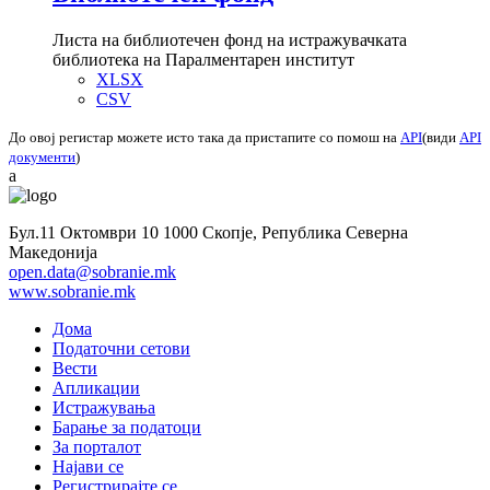
Листа на библиотечен фонд на истражувачката
библиотека на Паралментарен институт
XLSX
CSV
До овој регистар можете исто така да пристапите со помош на
API
(види
API
документи
)
a
Бул.11 Октомври 10 1000 Скопје, Република Северна
Македонија
open.data@sobranie.mk
www.sobranie.mk
Дома
Податочни сетови
Вести
Апликации
Истражувања
Барање за податоци
За порталот
Најави се
Регистрирајте се