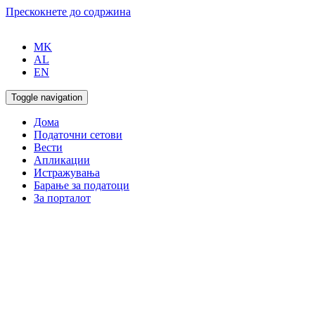
Прескокнете до содржина
MK
AL
EN
Toggle navigation
Дома
Податочни сетови
Вести
Апликации
Истражувања
Барање за податоци
За порталот