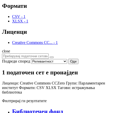
Формати
CSV
-
1
XLSX
-
1
Лиценци
Creative Commons CC...
-
1
close
Подреди според
Оди
1 податочен сет е пронајден
Лиценци:
Creative Commons CCZero
Групи:
Парламентарен
институт
Формати:
CSV
XLSX
Тагови:
истражувања
библиотека
Филтрирај ги резултатите
Библиотечен фонд