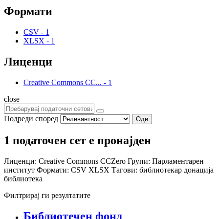
Формати
CSV
-
1
XLSX
-
1
Лиценци
Creative Commons CC...
-
1
close
Подреди според
Оди
1 податочен сет е пронајден
Лиценци:
Creative Commons CCZero
Групи:
Парламентарен
институт
Формати:
CSV
XLSX
Тагови:
библиотекар
донација
библиотека
Филтрирај ги резултатите
Библиотечен фонд