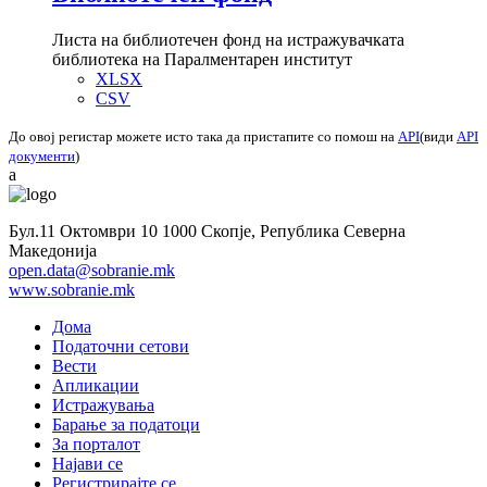
Листа на библиотечен фонд на истражувачката
библиотека на Паралментарен институт
XLSX
CSV
До овој регистар можете исто така да пристапите со помош на
API
(види
API
документи
)
a
Бул.11 Октомври 10 1000 Скопје, Република Северна
Македонија
open.data@sobranie.mk
www.sobranie.mk
Дома
Податочни сетови
Вести
Апликации
Истражувања
Барање за податоци
За порталот
Најави се
Регистрирајте се