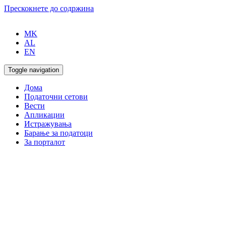
Прескокнете до содржина
MK
AL
EN
Toggle navigation
Дома
Податочни сетови
Вести
Апликации
Истражувања
Барање за податоци
За порталот