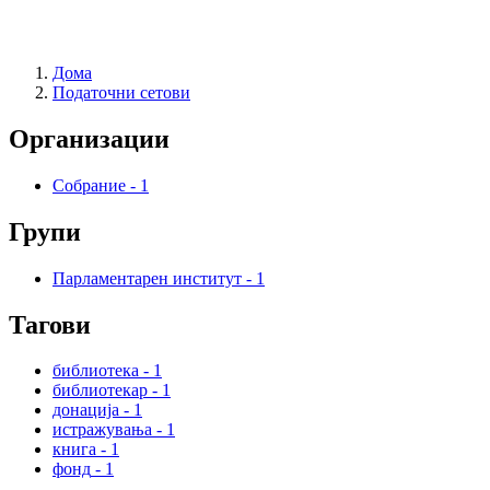
Дома
Податочни сетови
Организации
Собрание
-
1
Групи
Парламентарен институт
-
1
Тагови
библиотека
-
1
библиотекар
-
1
донација
-
1
истражувања
-
1
книга
-
1
фонд
-
1