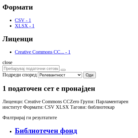
Формати
CSV
-
1
XLSX
-
1
Лиценци
Creative Commons CC...
-
1
close
Подреди според
Оди
1 податочен сет е пронајден
Лиценци:
Creative Commons CCZero
Групи:
Парламентарен
институт
Формати:
CSV
XLSX
Тагови:
библиотекар
Филтрирај ги резултатите
Библиотечен фонд