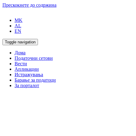
Прескокнете до содржина
MK
AL
EN
Toggle navigation
Дома
Податочни сетови
Вести
Апликации
Истражувања
Барање за податоци
За порталот