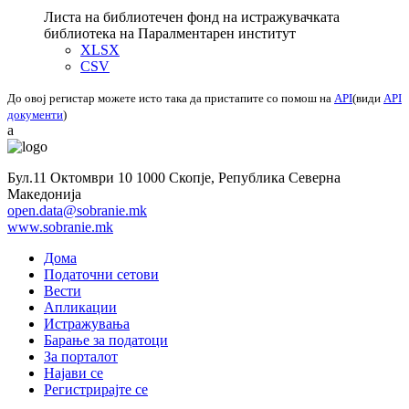
Листа на библиотечен фонд на истражувачката
библиотека на Паралментарен институт
XLSX
CSV
До овој регистар можете исто така да пристапите со помош на
API
(види
API
документи
)
a
Бул.11 Октомври 10 1000 Скопје, Република Северна
Македонија
open.data@sobranie.mk
www.sobranie.mk
Дома
Податочни сетови
Вести
Апликации
Истражувања
Барање за податоци
За порталот
Најави се
Регистрирајте се