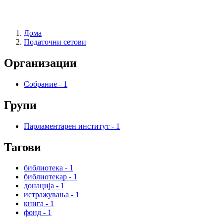
Дома
Податочни сетови
Организации
Собрание
-
1
Групи
Парламентарен институт
-
1
Тагови
библиотека
-
1
библиотекар
-
1
донација
-
1
истражувања
-
1
книга
-
1
фонд
-
1